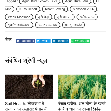
Tagged :
Agriculture Growth FY27
,
Agriculture GVA
,
El
Nino
,
ICRA Report
,
Kharif Sowing
,
Monsoon 2026
,
Weak Monsoon
,
कृष‍ि क्षेत्र
,
कृषि समाचार
,
खरीफ फसल
,
ग्रामीण अर्थव्यवस्था
,
जलाशय जलस्तर
,
मानसून अपडेट
शेयर :
Facebook
Twitter
LinkedIn
WhatsApp
संबंधित श्रेणी न्यूज़
Soil Health: लोकसभा में
पंजाब खरीफ: अल नीनो के खतरे
सरकार का खुलासा: पंजाब में
के बीच धान का रकबा रिकॉर्ड