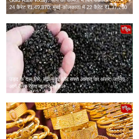
24 कैरेट ₹1,49,870; मुंबई-कोलकाता में 22 कैरेट ₹1,37,260
उड़द के दाम गिरे, बढ़ी बुवाई और सस्ते आयात का असर; जानिए
आगे कैसा रहेगा बाजार का हाल