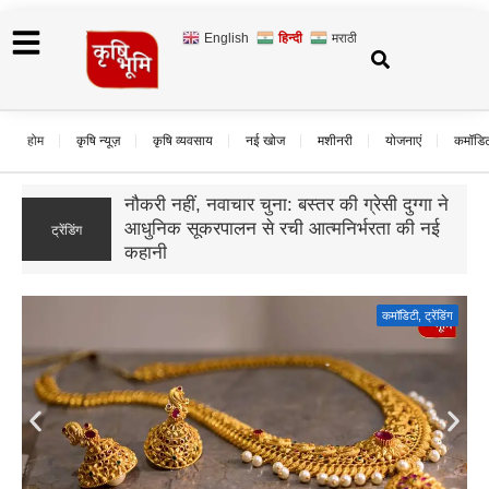
English
हिन्दी
मराठी
होम
कृषि न्यूज़
कृषि व्यवसाय
नई खोज
मशीनरी
योजनाएं
कमॉडि
उड़द के दाम गिरे, बढ़ी बुवाई और सस्ते आयात का
ट्रेंडिंग
असर; जानिए आगे कैसा रहेगा बाजार का हाल
कमॉडिटी
,
ट्रेंडिंग
Gold Rate Today: सोने की कीमतों में फिर उछाल, दिल्ली में