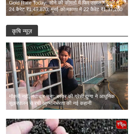
24 कैरेट ₹1,49,870; मुंबई-कोलकाता में 22 कैरेट ₹1,37,260
कृषि न्यूज़
नौकरी नहीं, नवाचार चुना: बस्तर की ग्रेसी दुग्गा ने आधुनिक
सूकरपालन से रची आत्मनिर्भरता की नई कहानी