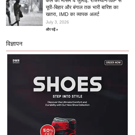
कल का मौसम 4 जुलाई: राजस्थान-MP से
यूपी-बिहार और बंगाल तक भारी बारिश का
खतरा, IMD का व्यापक अलर्ट
July 3, 2026
और पढ़ें »
विज्ञापन