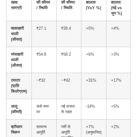
खाद्य
की कीमत
की कीमत
बदलाव
बदलाव
सामग्री
/ स्थिति
/ स्थिति
(YoY %)
(मई vs
जून %)
शाकाहारी
₹27.1
₹28.4
+5%
+4%
थाली
(औसत)
मांसाहारी
₹54.8
₹58.2
+6%
+3%
थाली
(औसत)
टमाटर
~₹32
~₹42
+31%
+17%
(प्रति
किलोग्राम)
आलू
ऊंचे स्तर
नई फसल
-14%
+5%
(कीमतें)
पर
से राहत
ब्रॉयलर
सामान्य
गर्मी से
+7%
+2%
चिकन
आपूर्ति
आपूर्ति
(अनुमानित)