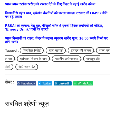
प्याज बफर स्टॉक खरीद को रफ्तार देने के लिए केंद्र ने बढ़ाई खरीद कीमत
किसानों से महंगा धान, इथेनॉल कंपनियों को सस्ता चावल! सरकार की OMSS नीति
पर बड़े सवाल
FSSAI का एक्शन: रेड बुल, पेप्सिको समेत 6 एनर्जी ड्रिंक कंपनियों को नोटिस,
‘Energy Drink’ दावों पर सख्ती
प्याज किसानों को राहत; केंद्र ने बढ़ाया न्यूनतम खरीद मूल्य, 16.50 रुपये किलो पर
होगी खरीद
Tagged :
क्रिसिल रिपोर्ट
,
खाद्य महंगाई
,
टमाटर की कीमत
,
थाली की
लागत
,
ब्रॉयलर चिकन के दाम
,
भारतीय अर्थव्यवस्था
,
मानसून और
खेती
,
रोटी राइस रेट
शेयर :
Facebook
Twitter
LinkedIn
WhatsApp
संबंधित श्रेणी न्यूज़