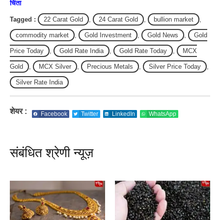
चिंता
Tagged :
22 Carat Gold
,
24 Carat Gold
,
bullion market
,
commodity market
,
Gold Investment
,
Gold News
,
Gold
Price Today
,
Gold Rate India
,
Gold Rate Today
,
MCX
Gold
,
MCX Silver
,
Precious Metals
,
Silver Price Today
,
Silver Rate India
शेयर :
Facebook
Twitter
LinkedIn
WhatsApp
संबंधित श्रेणी न्यूज़