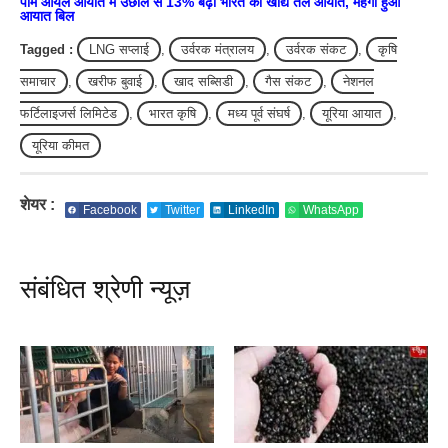
पाम ऑयल आयात में उछाल से 13% बढ़ा भारत का खाद्य तेल आयात, महंगा हुआ
आयात बिल
Tagged :
LNG सप्लाई
,
उर्वरक मंत्रालय
,
उर्वरक संकट
,
कृषि
समाचार
,
खरीफ बुवाई
,
खाद सब्सिडी
,
गैस संकट
,
नेशनल
फर्टिलाइजर्स लिमिटेड
,
भारत कृषि
,
मध्य पूर्व संघर्ष
,
यूरिया आयात
,
यूरिया कीमत
शेयर :
Facebook
Twitter
LinkedIn
WhatsApp
संबंधित श्रेणी न्यूज़