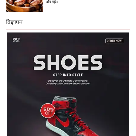
और पढ़ें »
विज्ञापन