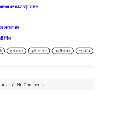
यवस्था पर मंडरा रहा संकट
पर लगाया बैन
़ी चिंता
ति
,
कृषि बाजार
,
कृषि समाचार
,
गारंटी योजना
,
गेहूं खरीद
,
5 am
No Comments