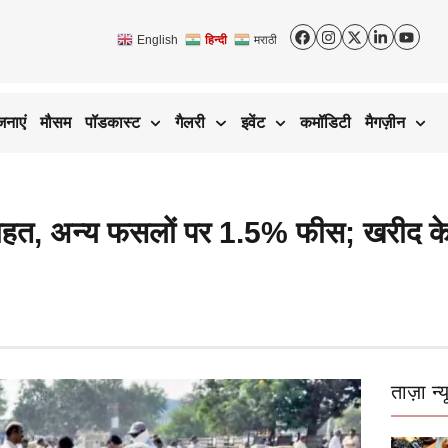
English
हिन्दी
मराठी
जनाएं
मौसम
पॉडकास्ट
गैलरी
इवेंट
कमॉडिटी
मैगज़ीन
 को राहत, अन्य फसलों पर 1.5% फीस; खरीद 
ताज़ा न्य