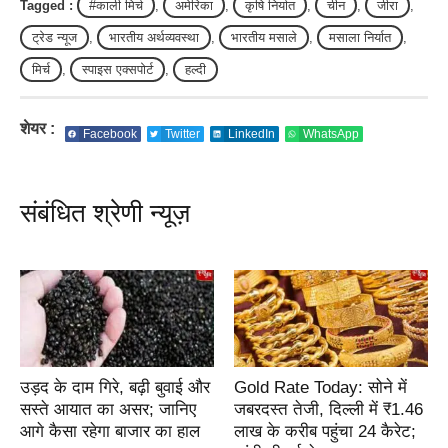
Tagged :
#काली मिर्च
,
अमेरिका
,
कृषि निर्यात
,
चीन
,
जीरा
,
ट्रेड न्यूज
,
भारतीय अर्थव्यवस्था
,
भारतीय मसाले
,
मसाला निर्यात
,
मिर्च
,
स्पाइस एक्सपोर्ट
,
हल्दी
शेयर :
Facebook
Twitter
LinkedIn
WhatsApp
संबंधित श्रेणी न्यूज़
उड़द के दाम गिरे, बढ़ी बुवाई और
Gold Rate Today: सोने में
सस्ते आयात का असर; जानिए
जबरदस्त तेजी, दिल्ली में ₹1.46
आगे कैसा रहेगा बाजार का हाल
लाख के करीब पहुंचा 24 कैरेट;