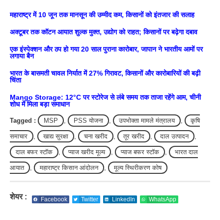
महाराष्ट्र में 10 जून तक मानसून की उम्मीद कम, किसानों को इंतजार की सलाह
अक्टूबर तक कॉटन आयात शुल्क मुक्त, उद्योग को राहत; किसानों पर बढ़ेगा दबाव
एक इंस्पेक्शन और ठप हो गया 20 साल पुराना कारोबार, जापान ने भारतीय आमों पर
लगाया बैन
भारत के बासमती चावल निर्यात में 27% गिरावट, किसानों और कारोबारियों की बढ़ी
चिंता
Mango Storage: 12°C पर स्टोरेज से लंबे समय तक ताजा रहेंगे आम, चीनी
शोध में मिला बड़ा समाधान
Tagged :
MSP
,
PSS योजना
,
उपभोक्ता मामले मंत्रालय
,
कृषि
समाचार
,
खाद्य सुरक्षा
,
चना खरीद
,
तूर खरीद
,
दाल उत्पादन
,
दाल बफर स्टॉक
,
प्याज खरीद मूल्य
,
प्याज बफर स्टॉक
,
भारत दाल
आयात
,
महाराष्ट्र किसान आंदोलन
,
मूल्य स्थिरीकरण कोष
शेयर :
Facebook
Twitter
LinkedIn
WhatsApp