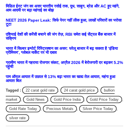
मिडिल ईस्ट जंग का असर भारतीय रसोई तक, दूध, साबुन, ब्रेड और AC हुए महंगे,
आम आदमी पर बढ़ा महंगाई का बोझ
NEET 2026 Paper Leak: सिर्फ पेपर नहीं लीक हुआ, लाखों परिवारों का भरोसा
टूटा
एशियाई देशों की करेंसी बचाने की जंग तेज़, RBI समेत कई सेंट्रल बैंक बाजार में
सक्रिय
भारत में सिल्वर इम्पोर्ट रिस्ट्रिक्शन का असर: घरेलू बाजार में बढ़ सकता है ‘इंडिया
प्रीमियम’, ग्लोबल मार्केट पर भी दबाव
ग्रामीण भारत में गहराया रोजगार संकट, अप्रैल 2026 में बेरोजगारी दर बढ़कर 5.2%
पहुंची
पाम ऑयल आयात में उछाल से 13% बढ़ा भारत का खाद्य तेल आयात, महंगा हुआ
आयात बिल
Tagged :
22 carat gold rate
,
24 carat gold price
,
bullion
market
,
Gold News
,
Gold Price India
,
Gold Price Today
,
Gold Rate Today
,
Precious Metals
,
Silver Price Today
,
silver rate