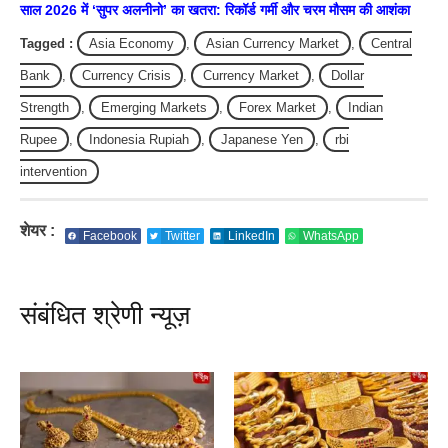
साल 2026 में ‘सुपर अलनीनो’ का खतरा: रिकॉर्ड गर्मी और चरम मौसम की आशंका
Tagged :
Asia Economy
,
Asian Currency Market
,
Central
Bank
,
Currency Crisis
,
Currency Market
,
Dollar
Strength
,
Emerging Markets
,
Forex Market
,
Indian
Rupee
,
Indonesia Rupiah
,
Japanese Yen
,
rbi
intervention
शेयर :
Facebook
Twitter
LinkedIn
WhatsApp
संबंधित श्रेणी न्यूज़