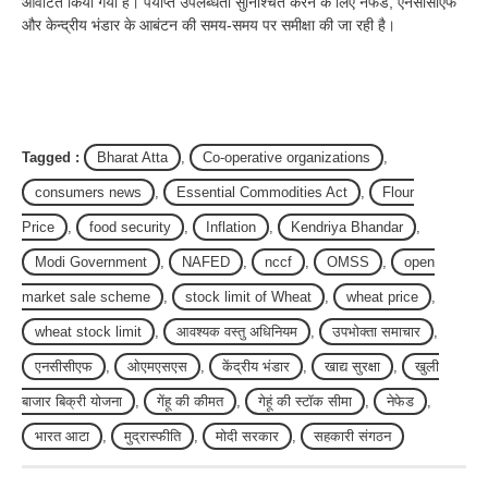
आवंटित किया गया है। पर्याप्त उपलब्धता सुनिश्चित करने के लिए नेफेड, एनसीसीएफ
और केन्द्रीय भंडार के आबंटन की समय-समय पर समीक्षा की जा रही है।
Tagged :
Bharat Atta
,
Co-operative organizations
,
consumers news
,
Essential Commodities Act
,
Flour
Price
,
food security
,
Inflation
,
Kendriya Bhandar
,
Modi Government
,
NAFED
,
nccf
,
OMSS
,
open
market sale scheme
,
stock limit of Wheat
,
wheat price
,
wheat stock limit
,
आवश्यक वस्तु अधिनियम
,
उपभोक्ता समाचार
,
एनसीसीएफ
,
ओएमएसएस
,
केंद्रीय भंडार
,
खाद्य सुरक्षा
,
खुली
बाजार बिक्री योजना
,
गेंहू की कीमत
,
गेहूं की स्टॉक सीमा
,
नेफेड
,
भारत आटा
,
मुद्रास्फीति
,
मोदी सरकार
,
सहकारी संगठन