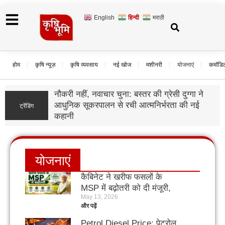
English
हिन्दी
मराठी
होम
कृषि न्यूज़
कृषि व्यवसाय
नई खोज
मशीनरी
योजनाएं
कमॉडि
नौकरी नहीं, नवाचार चुना: बस्तर की ग्रेसी दुग्गा ने
आधुनिक सूकरपालन से रची आत्मनिर्भरता की नई
ट्रेंडिंग
कहानी
योजनाएं
कैबिनेट ने खरीफ फसलों के
MSP में बढ़ोतरी को दी मंजूरी,
May 13, 2026
सूरजमुखी और कपास में सबसे
और पढ़ें
बड़ा इजाफा
Petrol Diesel Price: पेट्रोल