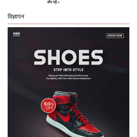
और पढ़ें »
विज्ञापन