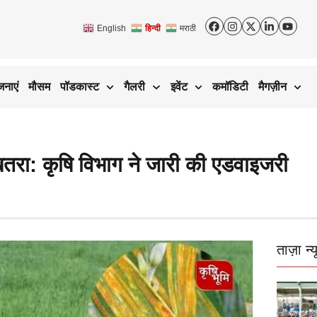
English
हिन्दी
मराठी
जनाएं
मौसम
पॉडकास्ट
गैलरी
इवेंट
कमॉडिटी
मैगज़ीन
ा खतरा: कृषि विभाग ने जारी की एडवाइजरी
ताज़ा न्य