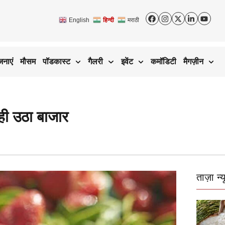
English
हिन्दी
मराठी
जनाएं
मौसम
पॉडकास्ट
गैलरी
इवेंट
कमॉडिटी
मैगज़ीन
 ही उठा बाजार
ताज़ा न्य