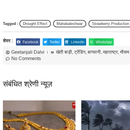
Tagged :
Drought Effect
,
Mahabaleshwar
,
Strawberry Production
शेयर :
Facebook
Twitter
LinkedIn
WhatsApp
Geetanjali Dalvi
खेती बाड़ी
,
ट्रेंडिंग
,
बागवानी
,
महाराष्ट्र
,
मौसम
No Comments
संबंधित श्रेणी न्यूज़