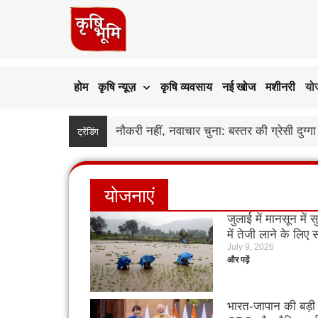
होम
कृषि न्यूज़
कृषि व्यवसाय
नई खोज
मशीनरी
यो
उड़द के दाम गिरे, बढ़ी बुवाई और सस्ते आयात 
ट्रेंडिंग
योजनाएं
जुलाई में मानसून में
में तेजी लाने के लिए
July 9, 2026
‘कंटिंजेंसी प्लान’
और पढ़ें
भारत-जापान की बड़ी 