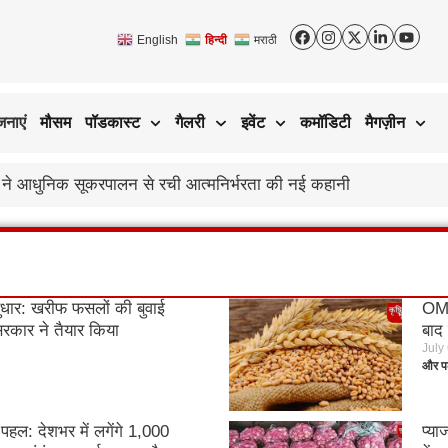
English
हिन्दी
मराठी
जनाएं
मौसम
पॉडकास्ट
गैलरी
इवेंट
कमॉडिटी
मैगज़ीन
का असर; जानिए आगे कैसा रहेगा बाजार का हाल
 सुधार: खरीफ फसलों की बुवाई
OMS
 सरकार ने तैयार किया
बाद 
July
कम
और पढ़
पहल: देशभर में लगेंगे 1,000
प्य