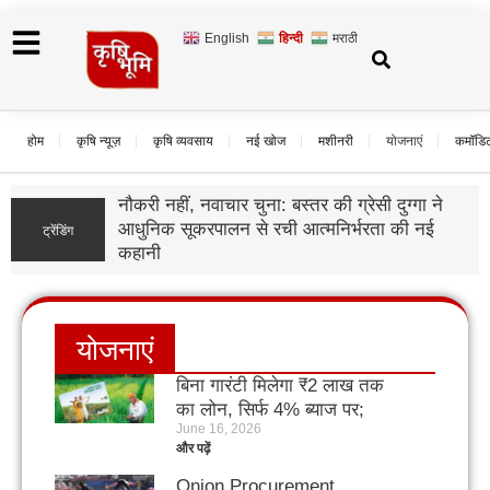
English
हिन्दी
मराठी
होम
कृषि न्यूज़
कृषि व्यवसाय
नई खोज
मशीनरी
योजनाएं
कमॉडि
नौकरी नहीं, नवाचार चुना: बस्तर की ग्रेसी दुग्गा ने
आधुनिक सूकरपालन से रची आत्मनिर्भरता की नई
ट्रेंडिंग
कहानी
योजनाएं
बिना गारंटी मिलेगा ₹2 लाख तक
का लोन, सिर्फ 4% ब्याज पर;
June 16, 2026
जानिए KCC बनवाने का पूरा
और पढ़ें
प्रोसेस
Onion Procurement