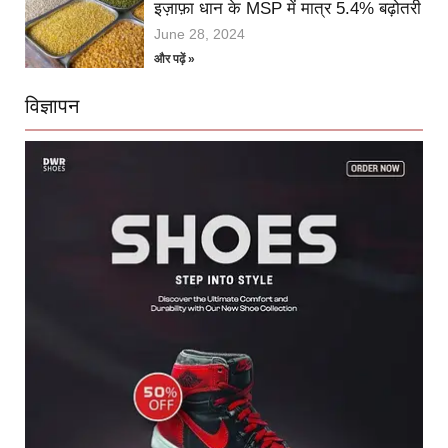
इज़ाफ़ा धान के MSP में मात्र 5.4% बढ़ोतरी
June 28, 2024
और पढ़ें »
विज्ञापन