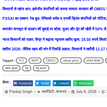
किसानों से महंगा धान, इथेनॉल कंपनियों को सस्ता चावल! सरकार की OMSS न
FSSAI का एक्शन: रेड बुल, पेप्सिको समेत 6 एनर्जी ड्रिंक कंपनियों को नोटि
कमजोर मानसून से दलहन की बुवाई पर ब्रेक, तुअर और मूंग की खेती में 50% स
प्याज किसानों को राहत; केंद्र ने बढ़ाया न्यूनतम खरीद मूल्य, 16.50 रुपये किल
खरीफ 2026: जैविक खाद की मांग में रिकॉर्ड उछाल, किसानों ने खरीदी 11.1
Tagged :
FCI
,
MSP
,
OMSS
,
wheat price
,
अनाज बाजार
,
खाद्य सुरक्षा
,
गेहूं
,
गेहूं बाजार
शेयर :
Facebook
Twitter
LinkedIn
WhatsApp
Pankaj Singh
कमॉडिटी
,
योजनाएं
July 6, 2026