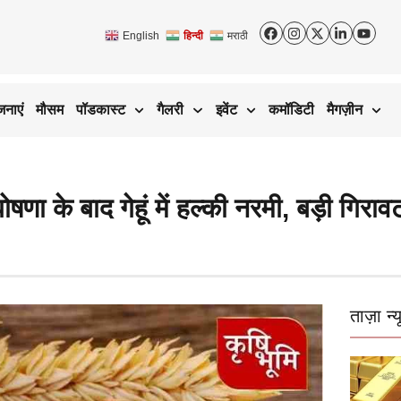
English
हिन्दी
मराठी
जनाएं
मौसम
पॉडकास्ट
गैलरी
इवेंट
कमॉडिटी
मैगज़ीन
े बाद गेहूं में हल्की नरमी, बड़ी गिरा
ताज़ा न्य