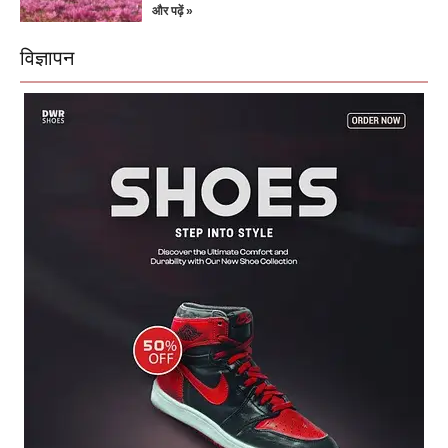
और पढ़ें »
विज्ञापन