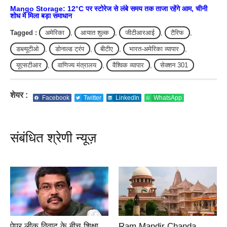
Mango Storage: 12°C पर स्टोरेज से लंबे समय तक ताजा रहेंगे आम, चीनी
शोध में मिला बड़ा समाधान
Tagged :
अमेरिका
,
आयात शुल्क
,
जीटीआरआई
,
टैरिफ
,
डब्ल्यूटीओ
,
डोनाल्ड ट्रंप
,
बीटीए
,
भारत-अमेरिका व्यापार
,
यूएसटीआर
,
वाणिज्य मंत्रालय
,
वैश्विक व्यापार
,
सेक्शन 301
शेयर :
Facebook
Twitter
LinkedIn
WhatsApp
संबंधित श्रेणी न्यूज़
पेपर लीक विवाद के बीच शिक्षा
Ram Mandir Chanda