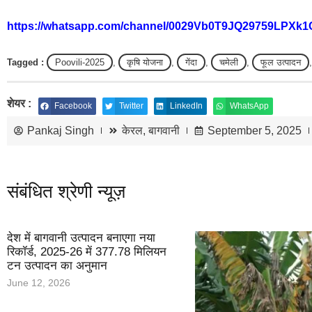
https://whatsapp.com/channel/0029Vb0T9JQ29759LPXk1
Tagged :
Poovili‑2025
,
कृषि योजना
,
गेंदा
,
चमेली
,
फूल उत्पादन
शेयर :
Facebook
Twitter
LinkedIn
WhatsApp
Pankaj Singh
केरल
,
बागवानी
September 5, 2025
संबंधित श्रेणी न्यूज़
देश में बागवानी उत्पादन बनाएगा नया
रिकॉर्ड, 2025-26 में 377.78 मिलियन
टन उत्पादन का अनुमान
June 12, 2026