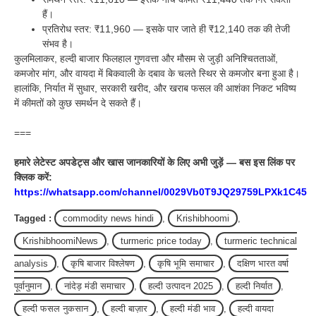
हैं।
प्रतिरोध स्तर: ₹11,960 — इसके पार जाते ही ₹12,140 तक की तेजी
संभव है।
कुलमिलाकर, हल्दी बाजार फिलहाल गुणवत्ता और मौसम से जुड़ी अनिश्चितताओं,
कमजोर मांग, और वायदा में बिकवाली के दबाव के चलते स्थिर से कमजोर बना हुआ है।
हालांकि, निर्यात में सुधार, सरकारी खरीद, और खराब फसल की आशंका निकट भविष्य
में कीमतों को कुछ समर्थन दे सकते हैं।
===
हमारे लेटेस्ट अपडेट्स और खास जानकारियों के लिए अभी जुड़ें — बस इस लिंक पर
क्लिक करें:
https://whatsapp.com/channel/0029Vb0T9JQ29759LPXk1C45
Tagged :
commodity news hindi
,
Krishibhoomi
,
KrishibhoomiNews
,
turmeric price today
,
turmeric technical
analysis
,
कृषि बाजार विश्लेषण
,
कृषि भूमि समाचार
,
दक्षिण भारत वर्षा
पूर्वानुमान
,
नांदेड़ मंडी समाचार
,
हल्दी उत्पादन 2025
,
हल्दी निर्यात
,
हल्दी फसल नुकसान
,
हल्दी बाज़ार
,
हल्दी मंडी भाव
,
हल्दी वायदा