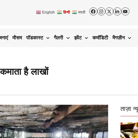
English
हिन्दी
मराठी
जनाएं
मौसम
पॉडकास्ट
गैलरी
इवेंट
कमॉडिटी
मैगज़ीन
कमाता है लाखों
ताज़ा न्य