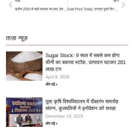
पीछे
आगे
खरीफ 2026 से पहले सरकार का दावा, देश में उर्वरकों का पर्याप्त स्टॉक मौजूद
Gold Price Today: लगातार दूसरे दिन टूटा सोना, चांदी भी हुई सस्ती; जानें 10 शहरों में 24 से 18 कैरेट गोल्ड के ताजा रेट
ताज़ा न्यूज़
Sugar Stock: 9 साल में सबसे कम होगा
चीनी का बकाया स्टॉक, उत्पादन घटकर 281
लाख टन
April 8, 2026
और पढ़ें »
पूसा कृषि विश्वविद्यालय में दीक्षारंभ समारोह
संपन्न, कुलपतियों ने इनोवेशन को सराहा
December 14, 2025
और पढ़ें »