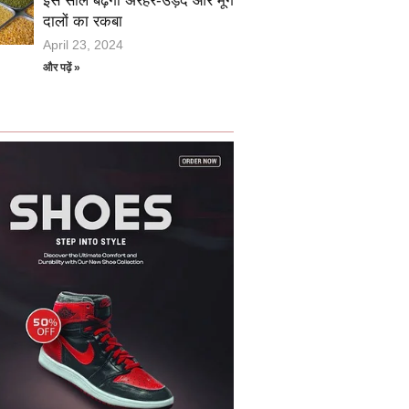
इस साल बढ़ेगा अरहर-उड़द और मूंग
दालों का रकबा
April 23, 2024
और पढ़ें »