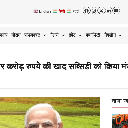
English
हिन्दी
मराठी
जनाएं
मौसम
पॉडकास्ट
गैलरी
इवेंट
कमॉडिटी
मैगज़ीन
 करोड़ रुपये की खाद सब्सिडी को किया मं
ताज़ा न्य