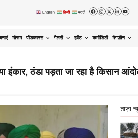
English
हिन्दी
मराठी
जनाएं
मौसम
पॉडकास्ट
गैलरी
इवेंट
कमॉडिटी
मैगज़ीन
या इंकार, ठंडा पड़ता जा रहा है किसान आंद
ताज़ा न्य