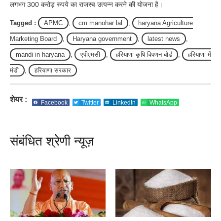
लगभग 300 करोड़ रुपये का राजस्व उत्पन्न करने की योजना है।
Tagged :
APMC
,
cm manohar lal
,
haryana Agriculture
Marketing Board
,
Haryana government
,
latest news
,
mandi in haryana
,
एपीएमसी
,
हरियाणा कृषि विपणन बोर्ड
,
हरियाणा में
मंडी
,
हरियाणा सरकार
शेयर :
Facebook
Twitter
LinkedIn
WhatsApp
संबंधित श्रेणी न्यूज़