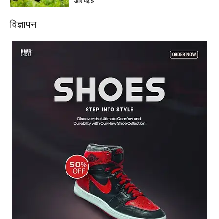
और पढ़ें »
विज्ञापन