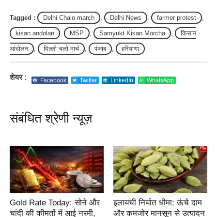
Tagged :
Delhi Chalo march
,
Delhi News
,
farmer protest
,
kisan andolan
,
MSP
,
Samyukt Kisan Morcha
,
किसान
आंदोलन
,
दिल्ली चलो मार्च
,
पंजाब
,
हरियाणा
शेयर :
Facebook
Twitter
LinkedIn
WhatsApp
संबंधित श्रेणी न्यूज़
Gold Rate Today: सोने और
इलायची निर्यात धीमा: ऊंचे दाम
चांदी की कीमतों में आई नरमी,
और कमजोर मानसून से उत्पादन