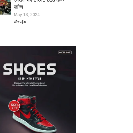
स्वराज का टारगेट 630 कैंपेन
लॉन्च
May 13, 2024
और पढ़ें »