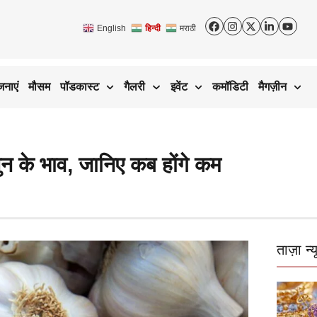
English
हिन्दी
मराठी
जनाएं
मौसम
पॉडकास्ट
गैलरी
इवेंट
कमॉडिटी
मैगज़ीन
ुन के भाव, जानिए कब होंगे कम
ताज़ा न्य