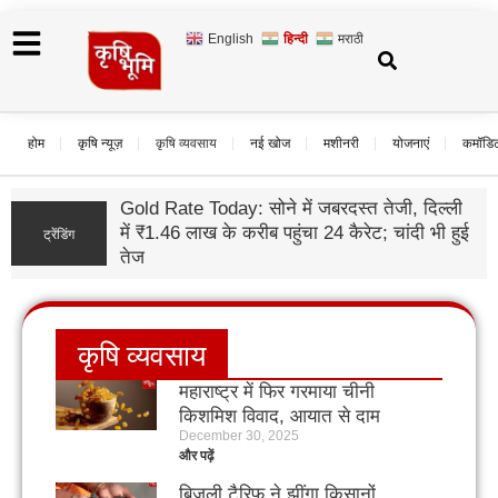
English
हिन्दी
मराठी
होम
कृषि न्यूज़
कृषि व्यवसाय
नई खोज
मशीनरी
योजनाएं
कमॉडि
Gold Rate Today: सोने में जबरदस्त तेजी, दिल्ली
में ₹1.46 लाख के करीब पहुंचा 24 कैरेट; चांदी भी हुई
ट्रेंडिंग
तेज
कृषि व्यवसाय
महाराष्ट्र में फिर गरमाया चीनी
किशमिश विवाद, आयात से दाम
December 30, 2025
धड़ाम
और पढ़ें
बिजली टैरिफ ने झींगा किसानों