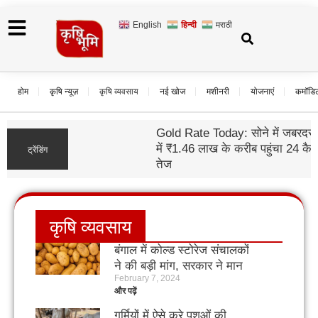
English
हिन्दी
मराठी
होम
कृषि न्यूज़
कृषि व्यवसाय
नई खोज
मशीनरी
योजनाएं
कमॉडि
Gold Rate Today: सोने में जबरदस्त तेजी, दिल्ली
में ₹1.46 लाख के करीब पहुंचा 24 कैरेट; चांदी भी हुई
ट्रेंडिंग
तेज
कृषि व्यवसाय
बंगाल में कोल्ड स्टोरेज संचालकों
ने की बड़ी मांग, सरकार ने मान
February 7, 2024
ली तो आलू हो जाएगा महंगा
और पढ़ें
गर्मियों में ऐसे करे पशुओं की