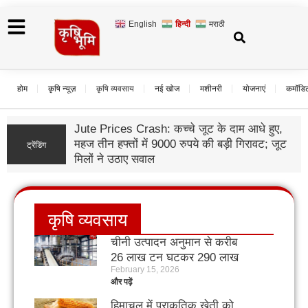
English
हिन्दी
मराठी
होम
कृषि न्यूज़
कृषि व्यवसाय
नई खोज
मशीनरी
योजनाएं
कमॉडि
Jute Prices Crash: कच्चे जूट के दाम आधे हुए,
महज तीन हफ्तों में 9000 रुपये की बड़ी गिरावट; जूट
ट्रेंडिंग
मिलों ने उठाए सवाल
कृषि व्यवसाय
चीनी उत्पादन अनुमान से करीब
26 लाख टन घटकर 290 लाख
February 15, 2026
टन रहने की आशंका
और पढ़ें
हिमाचल में प्राकृतिक खेती को