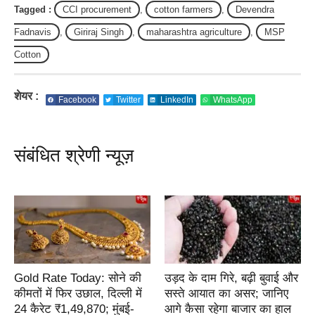
Tagged :
CCI procurement
,
cotton farmers
,
Devendra
Fadnavis
,
Giriraj Singh
,
maharashtra agriculture
,
MSP
Cotton
शेयर :
Facebook
Twitter
LinkedIn
WhatsApp
संबंधित श्रेणी न्यूज़
Gold Rate Today: सोने की
उड़द के दाम गिरे, बढ़ी बुवाई और
कीमतों में फिर उछाल, दिल्ली में
सस्ते आयात का असर; जानिए
24 कैरेट ₹1,49,870; मुंबई-
आगे कैसा रहेगा बाजार का हाल