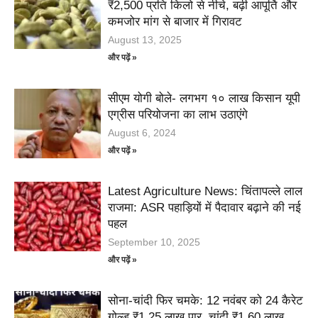
₹2,500 प्रति किलो से नीचे, बढ़ी आपूर्ति और
कमजोर मांग से बाजार में गिरावट
August 13, 2025
और पढ़ें »
सीएम योगी बोले- लगभग १० लाख किसान यूपी
एग्रीस परियोजना का लाभ उठाएंगे
August 6, 2024
और पढ़ें »
Latest Agriculture News: चिंतापल्ले लाल
राजमा: ASR पहाड़ियों में पैदावार बढ़ाने की नई
पहल
September 10, 2025
और पढ़ें »
सोना-चांदी फिर चमके: 12 नवंबर को 24 कैरेट
गोल्ड ₹1.25 लाख पार, चांदी ₹1.60 लाख