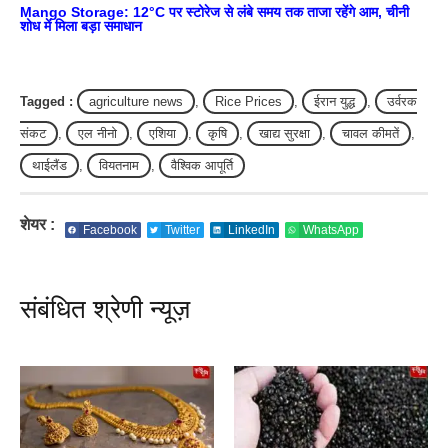
Mango Storage: 12°C पर स्टोरेज से लंबे समय तक ताजा रहेंगे आम, चीनी
शोध में मिला बड़ा समाधान
Tagged :
agriculture news
,
Rice Prices
,
ईरान युद्ध
,
उर्वरक
संकट
,
एल नीनो
,
एशिया
,
कृषि
,
खाद्य सुरक्षा
,
चावल कीमतें
,
थाईलैंड
,
वियतनाम
,
वैश्विक आपूर्ति
शेयर :
Facebook
Twitter
LinkedIn
WhatsApp
संबंधित श्रेणी न्यूज़