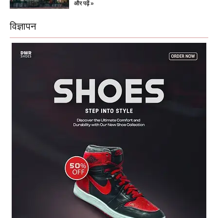
और पढ़ें »
विज्ञापन