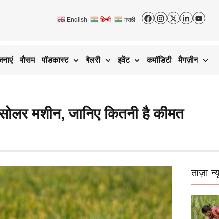
English
हिन्दी
मराठी
जनाएं
मौसम
पॉडकास्ट
गैलरी
इवेंट
कमॉडिटी
मैगज़ीन
ये सोलर मशीन, जानिए कितनी है कीमत
ताज़ा न्य