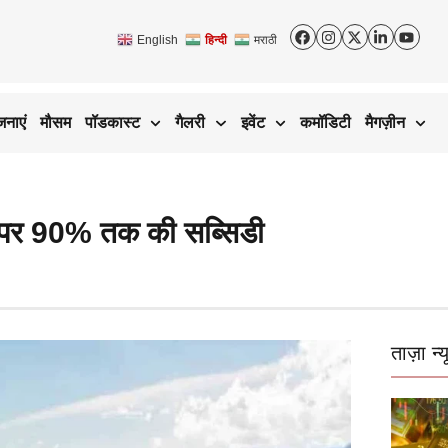
English
हिन्दी
मराठी
जनाएं
मौसम
पॉडकास्ट
गैलरी
इवेंट
कमॉडिटी
मैगज़ीन
प पर 90% तक की सब्सिडी
ताज़ा न्य