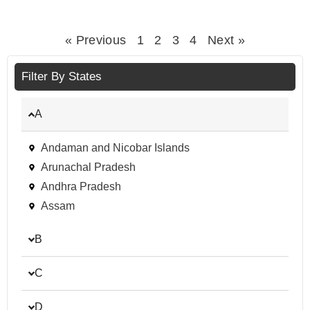
« Previous
1
2
3
4
Next »
Filter By States
A
Andaman and Nicobar Islands
Arunachal Pradesh
Andhra Pradesh
Assam
B
C
D