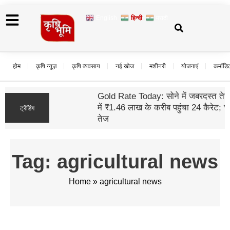
English
हिन्दी
मराठी
होम
कृषि न्यूज़
कृषि व्यवसाय
नई खोज
मशीनरी
योजनाएं
कमॉडि
Gold Rate Today: सोने में जबरदस्त तेजी, दिल्ली
में ₹1.46 लाख के करीब पहुंचा 24 कैरेट; चांदी भी हुई
ट्रेंडिंग
तेज
Tag: agricultural news
Home
»
agricultural news