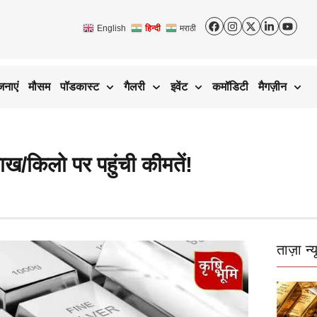
English
हिन्दी
मराठी
जनाएं
मौसम
पॉडकास्ट
गैलरी
इवेंट
कमॉडिटी
मैगज़ीन
/किलो पर पहुंची कीमतें!
ताज़ा न्य