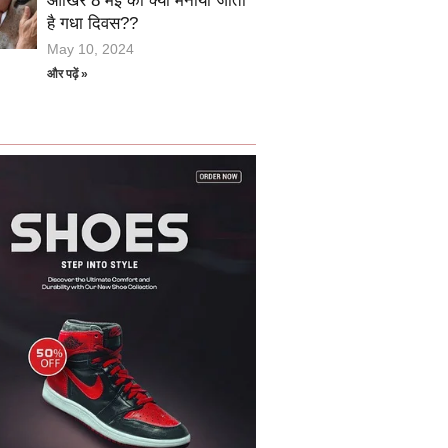
आखिर 8 मई को क्यों मनाया जाता
है गधा दिवस??
May 10, 2024
और पढ़ें »