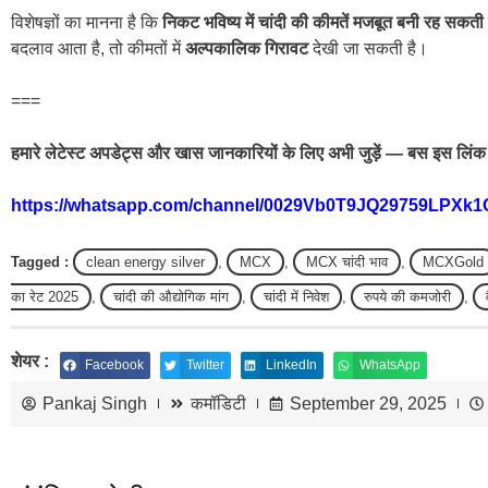
विशेषज्ञों का मानना है कि
निकट भविष्य में चांदी की कीमतें मजबूत बनी रह सकती 
बदलाव आता है, तो कीमतों में
अल्पकालिक गिरावट
देखी जा सकती है।
===
हमारे लेटेस्ट अपडेट्स और खास जानकारियों के लिए अभी जुड़ें — बस इस लिंक 
https://whatsapp.com/channel/0029Vb0T9JQ29759LPXk1
Tagged :
clean energy silver
,
MCX
,
MCX चांदी भाव
,
MCXGold
का रेट 2025
,
चांदी की औद्योगिक मांग
,
चांदी में निवेश
,
रुपये की कमजोरी
,
शेयर :
Facebook
Twitter
LinkedIn
WhatsApp
Pankaj Singh
कमॉडिटी
September 29, 2025