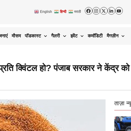
English
हिन्दी
मराठी
जनाएं
मौसम
पॉडकास्ट
गैलरी
इवेंट
कमॉडिटी
मैगज़ीन
ि क्विंटल हो? पंजाब सरकार ने केंद्र को 
ताज़ा न्य