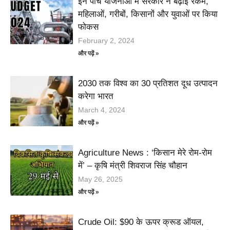
इन पांच योजनाओं में सरकार ने बढ़ाई रकम,
महिलाओं, गरीबों, किसानों और युवाओं पर किया
फोकस
February 2, 2024
और पढ़ें »
2030 तक विश्व का 30 प्रतिशत दूध उत्पादन
करेगा भारत
March 4, 2024
और पढ़ें »
Agriculture News : ‘किसान मेरे रोम-रोम
में’ – कृषि मंत्री शिवराज सिंह चौहान
May 26, 2025
और पढ़ें »
Crude Oil: $90 के ऊपर क्रूड ऑयल,