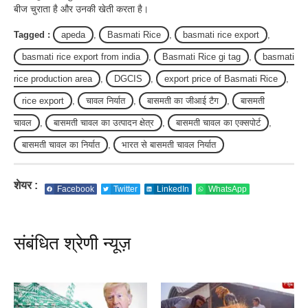
बीज चुराता है और उनकी खेती करता है।
Tagged :
apeda
,
Basmati Rice
,
basmati rice export
,
basmati rice export from india
,
Basmati Rice gi tag
,
basmati
rice production area
,
DGCIS
,
export price of Basmati Rice
,
rice export
,
चावल निर्यात
,
बासमती का जीआई टैग
,
बासमती
चावल
,
बासमती चावल का उत्पादन क्षेत्र
,
बासमती चावल का एक्सपोर्ट
,
बासमती चावल का निर्यात
,
भारत से बासमती चावल निर्यात
शेयर :
Facebook
Twitter
LinkedIn
WhatsApp
संबंधित श्रेणी न्यूज़