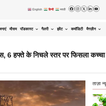
English
हिन्दी
मराठी
जनाएं
मौसम
पॉडकास्ट
गैलरी
इवेंट
कमॉडिटी
मैगज़ीन
, 6 हफ्ते के निचले स्तर पर फिसला कच्चा
ताज़ा न्य