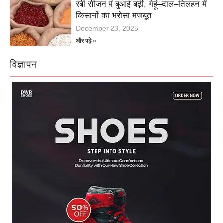
रबी सीजन में बुआई बढ़ी, गेहूं–दाल–तिलहन में
किसानों का भरोसा मजबूत
December 23, 2025
और पढ़ें »
विज्ञापन