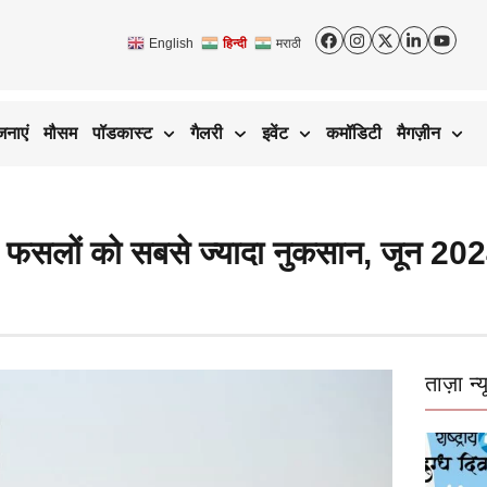
English
हिन्दी
मराठी
जनाएं
मौसम
पॉडकास्ट
गैलरी
इवेंट
कमॉडिटी
मैगज़ीन
23! फसलों को सबसे ज्यादा नुकसान, जून 2
ताज़ा न्य