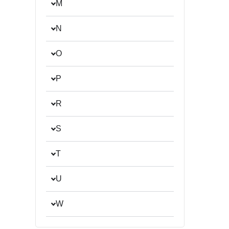
M
N
O
P
R
S
T
U
W