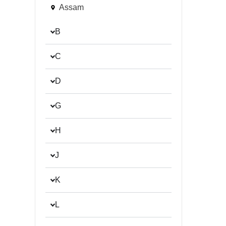
Assam
B
C
D
G
H
J
K
L