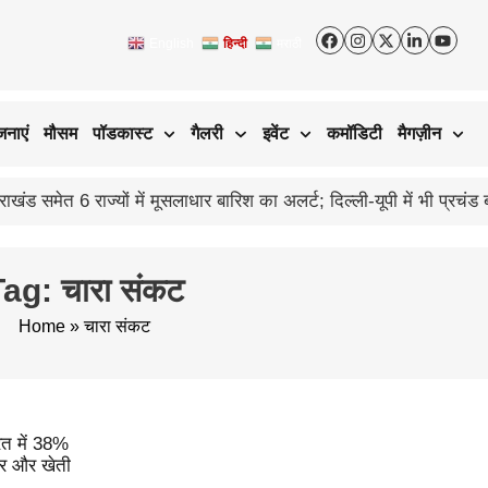
English
हिन्दी
मराठी
जनाएं
मौसम
पॉडकास्ट
गैलरी
इवेंट
कमॉडिटी
मैगज़ीन
ag: चारा संकट
Home
»
चारा संकट
त में 38%
बर और खेती