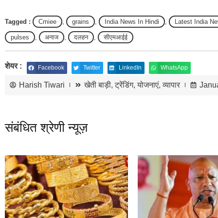
Tagged :
Cmiee
,
grains
,
India News In Hindi
,
Latest India N
pulses
,
अनाज
,
दलहन
,
सीएमआईई
शेयर :
Facebook
Twitter
LinkedIn
WhatsApp
Harish Tiwari
खेती बाड़ी
,
ट्रेंडिंग
,
योजनाएं
,
व्यापार
Janu
संबंधित श्रेणी न्यूज़