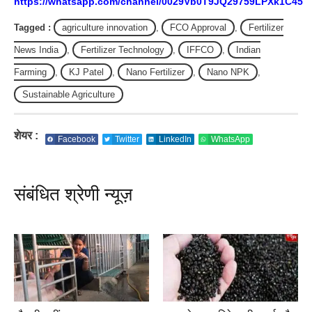
https://whatsapp.com/channel/0029Vb0T9JQ29759LPXk1C45
Tagged :
agriculture innovation
,
FCO Approval
,
Fertilizer
News India
,
Fertilizer Technology
,
IFFCO
,
Indian
Farming
,
KJ Patel
,
Nano Fertilizer
,
Nano NPK
,
Sustainable Agriculture
शेयर :
Facebook
Twitter
LinkedIn
WhatsApp
संबंधित श्रेणी न्यूज़