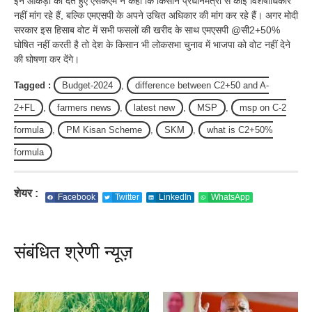
इन आंकड़ों को देते हुए एसकेएम ने कहा कि किसान प्रधानमंत्री से कोई विशेषाधिकार
नहीं मांग रहे हैं, बल्कि एमएसपी के अपने उचित अधिकार की मांग कर रहे हैं। अगर मोदी
सरकार इस हिसाब वोट में सभी फसलों की खरीद के साथ एमएसपी @सी2+50%
घोषित नहीं करती है तो देश के किसान भी लोकसभा चुनाव में भाजपा को वोट नहीं देने
की घोषणा कर देंगे।
Tagged :
Budget-2024
,
difference between C2+50 and A-
2+FL
,
farmers news
,
latest new
,
MSP
,
msp on C-2
formula
,
PM Kisan Scheme
,
SKM
,
what is C2+50%
formula
शेयर :
Facebook
Twitter
LinkedIn
WhatsApp
संबंधित श्रेणी न्यूज़