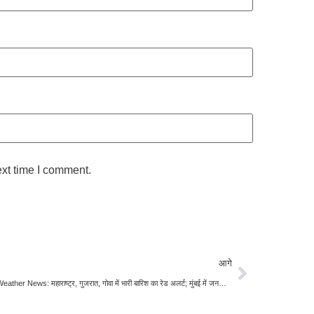
ext time I comment.
आगे
Latest Weather News: महाराष्‍ट्र, गुजरात, गोवा में भारी बारिश का रेड अलर्ट; मुंबई में जनजीवन अस्त-व्‍यस्‍त, 21 की मौत