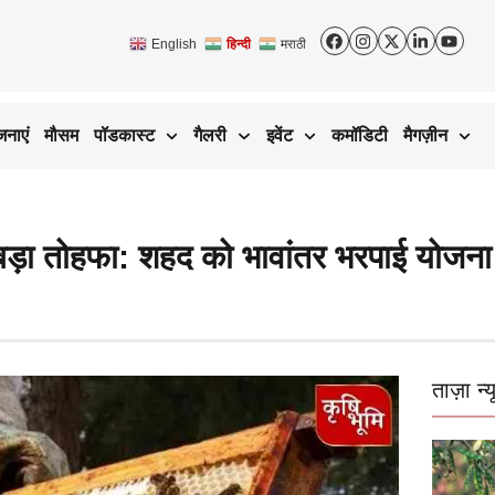
English
हिन्दी
मराठी
जनाएं
मौसम
पॉडकास्ट
गैलरी
इवेंट
कमॉडिटी
मैगज़ीन
ड़ा तोहफा: शहद को भावांतर भरपाई योजना 
ताज़ा न्य