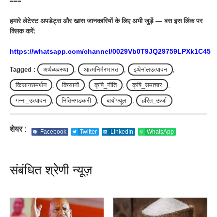
===
हमारे लेटेस्ट अपडेट्स और खास जानकारियों के लिए अभी जुड़ें — बस इस लिंक पर
क्लिक करें:
https://whatsapp.com/channel/0029Vb0T9JQ29759LPXk1C45
Tagged :
अर्थव्यवस्था
,
आत्मनिर्भरभारत
,
इथेनॉलउत्पादन
,
किसानसमर्थन
,
किसानों
,
कृषि_नीति
,
कृषि_समाचार
,
गन्ना_उत्पादन
,
नितिनगडकरी
,
बायोफ्यूल
,
हरित_ऊर्जा
शेयर :
Facebook
Twitter
LinkedIn
WhatsApp
संबंधित श्रेणी न्यूज़