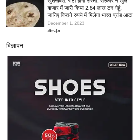
खुशखबरी: रोटी होगी सस्ती, सरकार ने खुले
बाजार में जारी किया 2.84 लाख टन गेहूं,
जानिए कितने रुपये में मिलेगा भारत ब्रांड आटा
December 1, 2023
और पढ़ें »
विज्ञापन